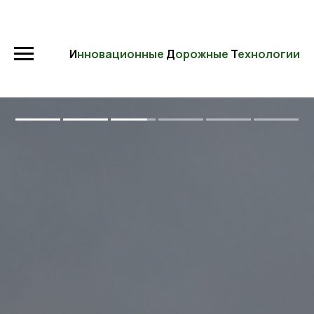
И
нновационные
Д
орожные
Т
ехнологии