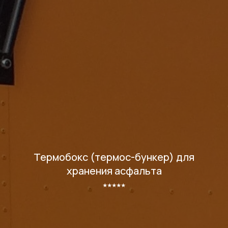
Термобокс (термос-бункер) для
хранения асфальта
⭑⭑⭑⭑⭑