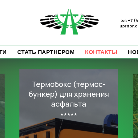
tel: +7 
uprdor.
ГИ
СТАТЬ ПАРТНЕРОМ
КОНТАКТЫ
НО
Термобокс (термос-
бункер) для хранения
асфальта
⭑⭑⭑⭑⭑