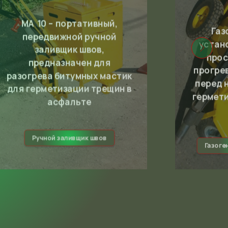
MA 10 – портативный,
Газ
передвижной ручной
устан
заливщик швов,
прос
предназначен для
прогре
разогрева битумных мастик
перед 
для герметизации трещин в
гермет
асфальте
Ручной заливщик швов
Газоге