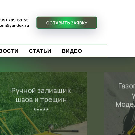
(495) 789-69-55
ОСТАВИТЬ ЗАЯВКУ
com@yandex.ru
ВОСТИ
СТАТЬИ
ВИДЕО
Газо
Ручной заливщик
швов и трещин
Моде
⭑⭑⭑⭑⭑