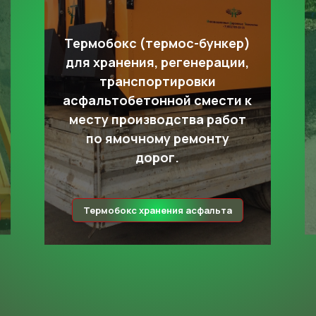
Термобокс (термос-бункер)
для хранения, регенерации,
транспортировки
асфальтобетонной смести к
месту производства работ
по ямочному ремонту
дорог.
Термобокс хранения асфальта