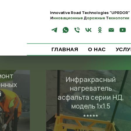
Innovative Road Technologies
"UPRDOR"
И
нновационные
Д
орожные
Т
ехнологии
ГЛАВНАЯ
О НАС
УСЛУ
монт
Инфракрасный
онных
нагреватель
й
асфальта серии НД,
модель 1х1.5
⭑⭑⭑⭑⭑